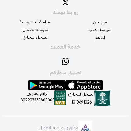
روابط تهمك
من نحن
سياسة الخصوصية
سياسة الطلب
سياسة الضمان
الدعم
السجل التجاري
خدمة العملاء
تطبيق سواركم
الرقم الضريبي
السجل التجاري
302203368800003
1010691026
موثّق في منصة الأعمال